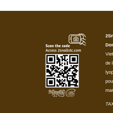
2Sn
Don
Vie
de 
lyo
pou
mar
TA