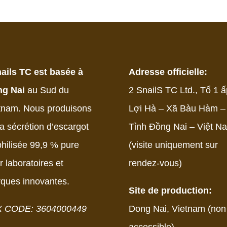
ails TC est basée à
Adresse officielle:
g Nai
au Sud du
2 SnailS TC Ltd., Tổ 1 ấ
tnam. Nous produisons
Lợi Hà – Xã Bàu Hàm –
la sécrétion d’escargot
Tỉnh Đồng Nai – Việt N
philisée 99,9 % pure
(visite uniquement sur
r laboratoires et
rendez-vous)
ques innovantes.
Site de production:
X CODE: 3604000449
Dong Nai, Vietnam (non