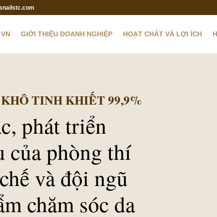
snailstc.com
 VN
GIỚI THIỆU DOANH NGHIỆP
HOẠT CHẤT VÀ LỢI ÍCH
H
 KHÔ TINH KHIẾT 99,9%
, phát triển
u của phòng thí
chế và đội ngũ
hẩm chăm sóc da